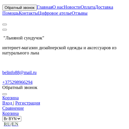
Главная
О нас
Новости
Оплата
Доставка
Обратный звонок
Помощь
Контакты
Цифровое ателье
Отзывы
"Льняной сундучок"
интернет-магазин дизайнерской одежды и аксессуаров из
натурального льна
belinfo88@mail.ru
+375298966294
Обратный звонок
Корзина
Вход
|
Регистрация
Сравнение
Корзина
RU
/
EN