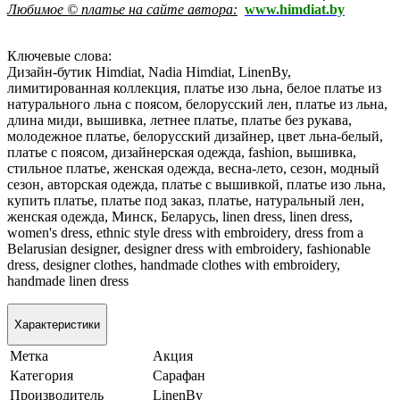
Любимое © платье на сайте автора:
www.himdiat.by
Ключевые слова:
Дизайн-бутик Himdiat, Nadia Himdiat, LinenBy,
лимитированная коллекция, платье изо льна, белое платье из
натурального льна с поясом, белорусский лен, платье из льна,
длина миди, вышивка, летнее платье, платье без рукава,
молодежное платье, белорусский дизайнер, цвет льна-белый,
платье с поясом, дизайнерская одежда, fashion, вышивка,
стильное платье, женская одежда, весна-лето, сезон, модный
сезон, авторская одежда, платье с вышивкой, платье изо льна,
купить платье, платье под заказ, платье, натуральный лен,
женская одежда, Минск, Беларусь, linen dress, linen dress,
women's dress, ethnic style dress with embroidery, dress from a
Belarusian designer, designer dress with embroidery, fashionable
dress, designer clothes, handmade clothes with embroidery,
handmade linen dress
Характеристики
Метка
Акция
Категория
Сарафан
Производитель
LinenBy