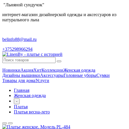
"Льняной сундучок"
интернет-магазин дизайнерской одежды и аксессуаров из
натурального льна
belinfo88@mail.ru
+375298966294
Новинки
Акция
Хит
Коллекции
Женская одежда
Дизайны вышивки
Аксессуары
Головные уборы
Сумки
Товары для дома
Услуги
Главная
Женская одежда
-
Платья
Платья весна-лето