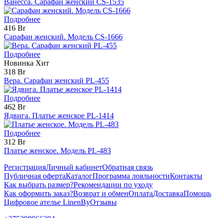
Ванесса. Сарафан женский CS-1535
Подробнее
416 Br
Сарафан женский. Модель CS-1666
Подробнее
Новинка
Хит
318 Br
Вера. Сарафан женский PL-455
Подробнее
462 Br
Ядвига. Платье женское PL-1414
Подробнее
312 Br
Платье женское. Модель PL-483
Регистрация
Личный кабинет
Обратная связь
Публичная оферта
Каталог
Программа лояльности
Контакты
Как выбрать размер?
Рекомендации по уходу
Как оформить заказ?
Возврат и обмен
Оплата
Доставка
Помощь
Цифровое ателье LinenBy
Отзывы