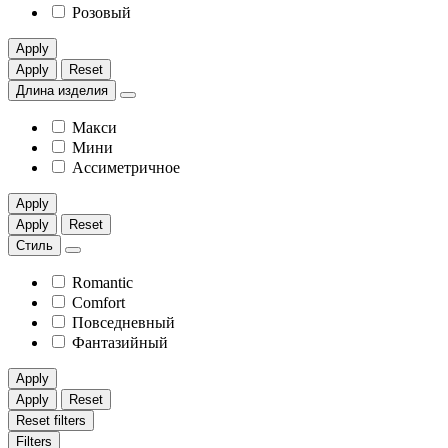
Розовый
Apply
Apply
Reset
Длина изделия
Макси
Мини
Ассиметричное
Apply
Apply
Reset
Стиль
Romantic
Comfort
Повседневный
Фантазийный
Apply
Apply
Reset
Reset filters
Filters