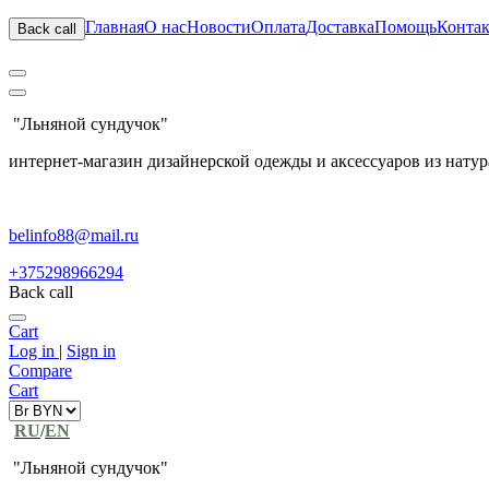
Главная
О нас
Новости
Оплата
Доставка
Помощь
Конта
Back call
"Льняной сундучок"
интернет-магазин дизайнерской одежды и аксессуаров из натур
belinfo88@mail.ru
+375298966294
Back call
Cart
Log in
|
Sign in
Compare
Cart
RU
/
EN
"Льняной сундучок"