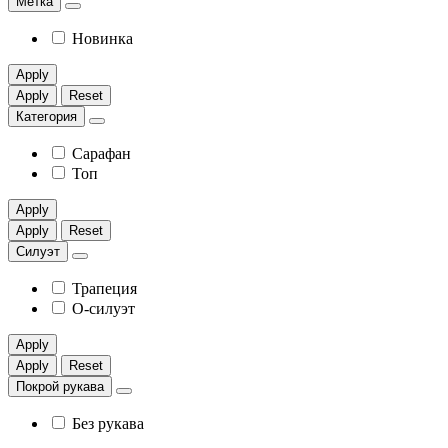
Метка
Новинка
Apply
Apply
Reset
Категория
Сарафан
Топ
Apply
Apply
Reset
Силуэт
Трапеция
О-силуэт
Apply
Apply
Reset
Покрой рукава
Без рукава