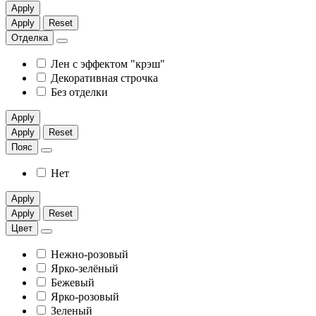
Apply
Apply
Reset
Отделка
Лен с эффектом "крэш"
Декоративная строчка
Без отделки
Apply
Apply
Reset
Пояс
Нет
Apply
Apply
Reset
Цвет
Нежно-розовый
Ярко-зелёный
Бежевый
Ярко-розовый
Зеленый