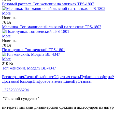
Розовый рассвет. Топ женский на завязках TPS-1807
More
Новинка
76 Br
Малинка. Топ малиновый льняной на завязках TPS-1802
More
Новинка
70 Br
Полинушка. Топ женский TPS-1801
More
210 Br
Топ женский. Модель BL-4347
Регистрация
Личный кабинет
Обратная связь
Публичная оферта
Доставка
Помощь
Цифровое ателье LinenBy
Отзывы
+375298966294
"Льняной сундучок"
интернет-магазин дизайнерской одежды и аксессуаров из натур