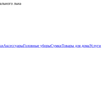
ального льна
ки
Аксессуары
Головные уборы
Сумки
Товары для дома
Услуги