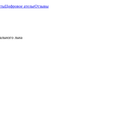
кты
Цифровое ателье
Отзывы
ального льна