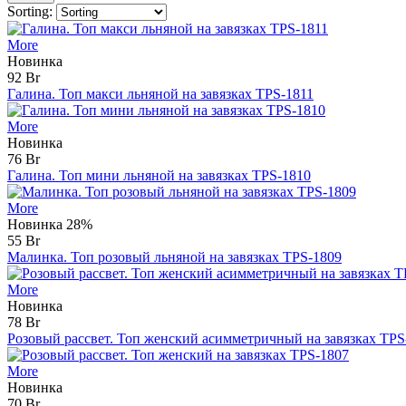
Sorting:
More
Новинка
92 Br
Галина. Топ макси льняной на завязках TPS-1811
More
Новинка
76 Br
Галина. Топ мини льняной на завязках TPS-1810
More
Новинка
28%
55 Br
Малинка. Топ розовый льняной на завязках TPS-1809
More
Новинка
78 Br
Розовый рассвет. Топ женский асимметричный на завязках TPS
More
Новинка
70 Br