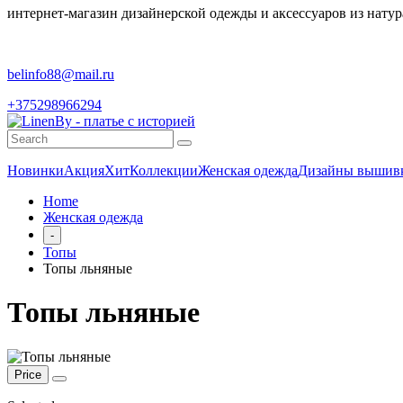
интернет-магазин дизайнерской одежды и аксессуаров из натур
belinfo88@mail.ru
+375298966294
Новинки
Акция
Хит
Коллекции
Женская одежда
Дизайны вышив
Home
Женская одежда
-
Топы
Топы льняные
Топы льняные
Price