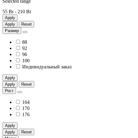
Selected range
55 Br
-
210 Br
Apply
Apply
Reset
Размер
88
92
96
100
Индивидуальный заказ
Apply
Apply
Reset
Рост
164
170
176
Apply
Apply
Reset