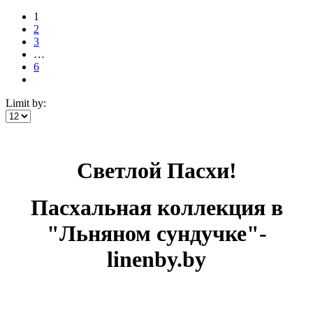
1
2
3
…
6
Limit by:
Светлой Пасхи!
Пасхальная коллекция в
"Льняном сундучке"-
linenby.by