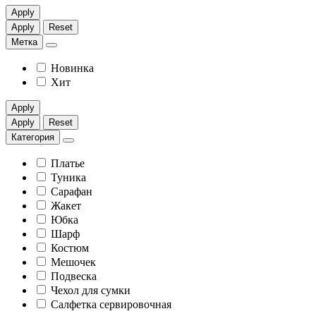
Apply
Apply
Reset
Метка
Новинка
Хит
Apply
Apply
Reset
Категория
Платье
Туника
Сарафан
Жакет
Юбка
Шарф
Костюм
Мешочек
Подвеска
Чехол для сумки
Салфетка сервировочная