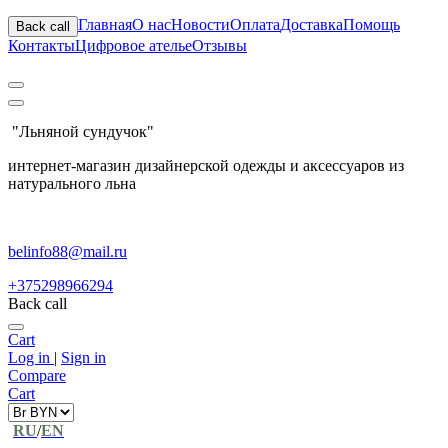
Главная
О нас
Новости
Оплата
Доставка
Помощь
Back call
Контакты
Цифровое ателье
Отзывы
"Льняной сундучок"
интернет-магазин дизайнерской одежды и аксессуаров из
натурального льна
belinfo88@mail.ru
+375298966294
Back call
Cart
Log in
|
Sign in
Compare
Cart
RU
/
EN