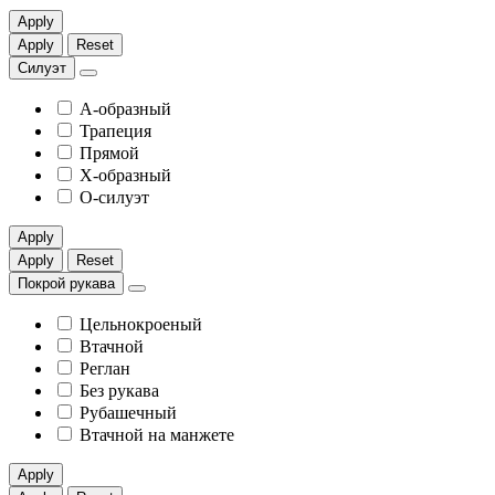
Apply
Apply
Reset
Силуэт
А-образный
Трапеция
Прямой
X-образный
О-силуэт
Apply
Apply
Reset
Покрой рукава
Цельнокроеный
Втачной
Реглан
Без рукава
Рубашечный
Втачной на манжете
Apply