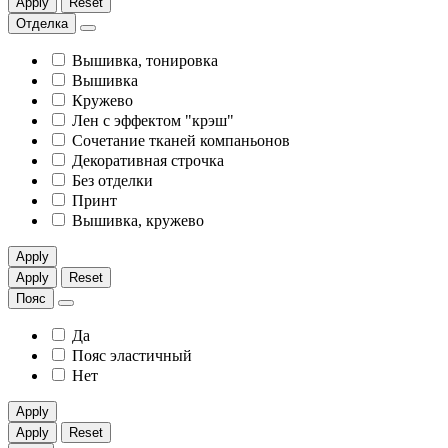
Apply
Reset
Отделка
Вышивка, тонировка
Вышивка
Кружево
Лен с эффектом "крэш"
Сочетание тканей компаньонов
Декоративная строчка
Без отделки
Принт
Вышивка, кружево
Apply
Apply
Reset
Пояс
Да
Пояс эластичный
Нет
Apply
Apply
Reset