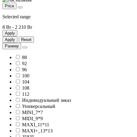
Price
Selected range
8 Br
-
2 210 Br
Apply
Apply
Reset
Размер
88
92
96
100
104
108
112
Индивидуальный заказ
Универсальный
MINI_7*7
MIDI_9*9
MAXI_11*11
MAXI+_13*13
35*35