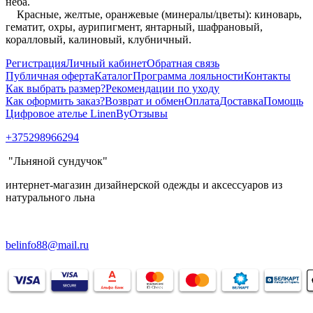
неба.
Красные, желтые, оранжевые (минералы/цветы): киноварь,
гематит, охры, аурипигмент, янтарный, шафрановый,
коралловый, калиновый, клубничный.
Регистрация
Личный кабинет
Обратная связь
Публичная оферта
Каталог
Программа лояльности
Контакты
Как выбрать размер?
Рекомендации по уходу
Как оформить заказ?
Возврат и обмен
Оплата
Доставка
Помощь
Цифровое ателье LinenBy
Отзывы
+375298966294
"Льняной сундучок"
интернет-магазин дизайнерской одежды и аксессуаров из
натурального льна
belinfo88@mail.ru