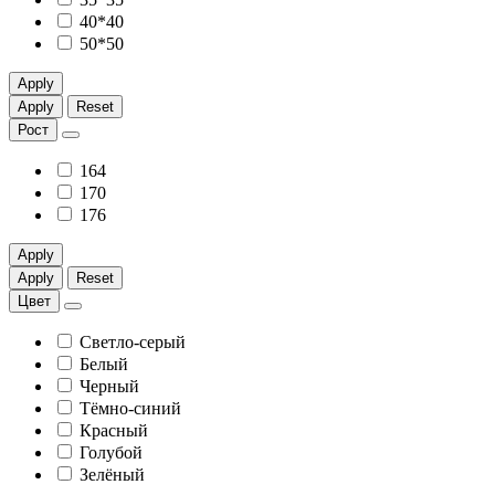
40*40
50*50
Apply
Apply
Reset
Рост
164
170
176
Apply
Apply
Reset
Цвет
Светло-серый
Белый
Черный
Тёмно-синий
Красный
Голубой
Зелёный