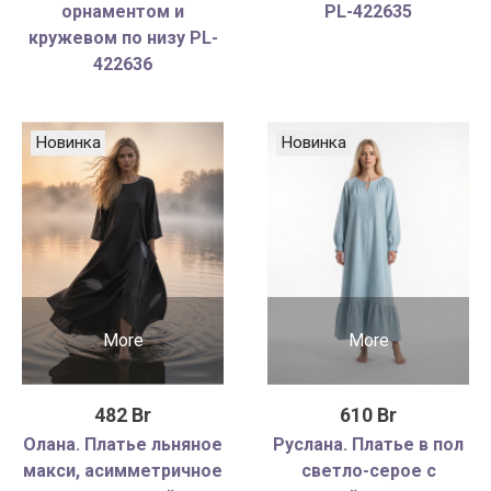
орнаментом и
PL-422635
кружевом по низу PL-
422636
Новинка
Новинка
More
More
482 Br
610 Br
Олана. Платье льняное
Руслана. Платье в пол
макси, асимметричное
светло-серое с