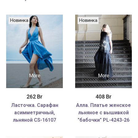
Новинка
Новинка
More
More
262 Br
408 Br
Ласточка. Сарафан
Алла. Платье женское
асимметричный,
льняное с вышивкой
льняной CS-16107
"бабочки" PL-4243-26