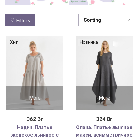
Filters
Хит
Новинка
More
More
362 Br
324 Br
Надин. Платье
Олана. Платье льняное
женское льняное с
макси, асимметричное