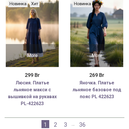
Новинка
Хит
Новинка
More
More
299 Br
269 Br
Люсия. Платье
Яночка. Платье
льняное макси с
льняное базовое под
вышивкой на рукавах
пояс PL 422623
PL-422623
1
2
3
36
…