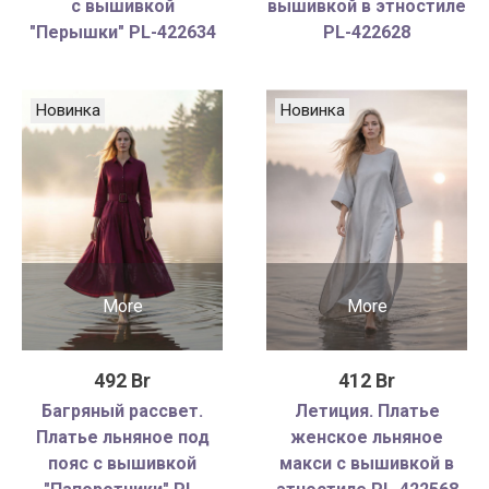
с вышивкой
вышивкой в этностиле
"Перышки" PL-422634
PL-422628
Новинка
Новинка
More
More
492 Br
412 Br
Багряный рассвет.
Летиция. Платье
Платье льняное под
женское льняное
пояс с вышивкой
макси с вышивкой в