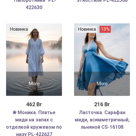
"Папоротники" PL-
этностиле PL-422568
422630
Новинка
Новинка
13%
More
More
462 Br
216 Br
❀ Моника. Платье
Ласточка. Сарафан
миди на запах с
миди, асимметричный,
отделкой кружевом по
льняной CS-16108
низу PL-422627