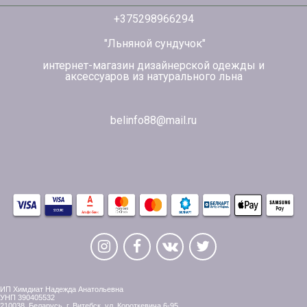
+375298966294
"Льняной сундучок"
интернет-магазин дизайнерской одежды и
аксессуаров из натурального льна
belinfo88@mail.ru
ИП Химдиат Надежда Анатольевна
УНП 390405532
210038, Беларусь, г. Витебск, ул. Короткевича,6-95